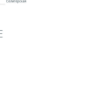
Селигерская
Е